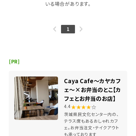
いる場合があります。
1
[PR]
Caya Cafe～カヤカフ
ェ～×お弁当のとこ【カ
フェとお弁当のお店】
★★★★
☆
4.4
茨城県民文化センター内の、
テラス席もあるおしゃれカフ
ェ。お弁当注文・テイクアウト
も承っております