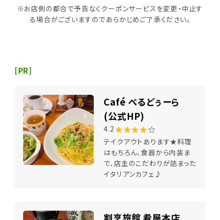
※お店側の都合で予告なくクーポンサービスを変更・中止す
る場合がございますのであらかじめご了承ください。
[PR]
Café べるどぅーら
(公式HP)
★★★★
☆
4.2
テイクアウトあります★料理
はもちろん、食器から内装ま
で、店主のこだわりが詰まった
イタリアンカフェ♪
割烹旅館 肴屋本店