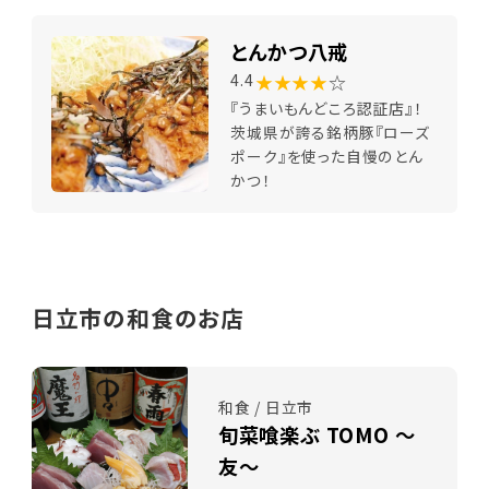
とんかつ八戒
★★★★
☆
4.4
『うまいもんどころ認証店』！
茨城県が誇る銘柄豚『ローズ
ポーク』を使った自慢のとん
かつ！
日立市の和食のお店
和食 / 日立市
旬菜喰楽ぶ TOMO ～
友～