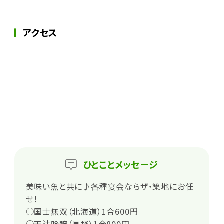
アクセス
ひとこと
メッセージ
美味い魚と共に♪各種宴会ならザ・築地にお任
せ！
○国士無双（北海道）1合600円
○天法吟醸（長野）1合800円