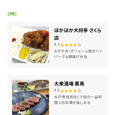
[PR]
ほかほか大将亭 さくら
店
★★★★
☆
4.3
おすすめ！ボリューム満点ハン
バーグ＆唐揚げ弁当
大衆酒場 惠風
★★★★
☆
4.5
水戸市役所近くで旬の一品料
理と日本酒を愉しめる