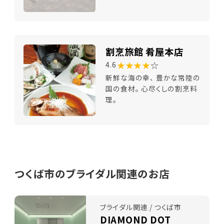
割烹旅館 肴屋本店
★★★★
☆
4.6
新鮮な海の幸、 豊かな常陸の
国の食材。 心尽くしの割烹料
理。
つくば市のブライダル関連のお店
ブライダル関連 / つくば市
DIAMOND DOT