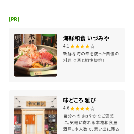
[PR]
海鮮和食 いづみや
★★★★
☆
4.1
新鮮な海の幸を使った自慢の
料理は酒と相性抜群！
味どころ 雅び
★★★★
☆
4.6
自分へのささやかなご褒美
に。気軽に寄れる本格和食居
酒屋。少人数で、思い出に残る