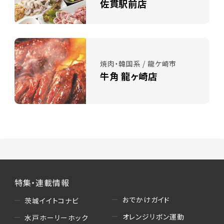
佐貫駅前店
焼肉・韓国系 / 龍ケ崎市
牛角 龍ヶ崎店
特集・連載情報
おでかけガイド
茨城イイトコナビ
オレンジリボン運動
水戸ホーリーホック