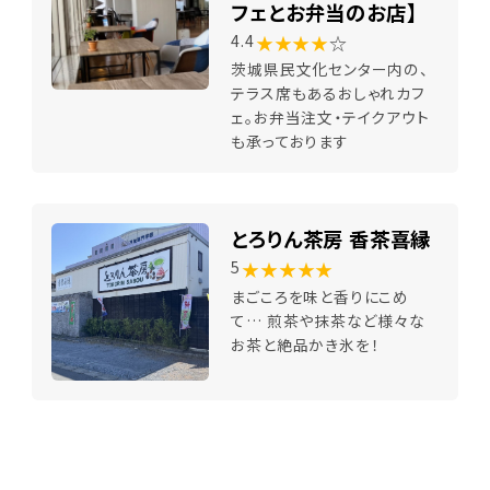
フェとお弁当のお店】
★★★★
☆
4.4
茨城県民文化センター内の、
テラス席もあるおしゃれカフ
ェ。お弁当注文・テイクアウト
も承っております
とろりん茶房 香茶喜縁
★★★★★
5
まごころを味と香りにこめ
て… 煎茶や抹茶など様々な
お茶と絶品かき氷を！