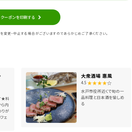
クーポンを印刷する
を変更・中止する場合がございますのであらかじめご了承ください。
ー
大衆酒場 惠風
★★★★
☆
4.5
水戸市役所近くで旬の一
品料理と日本酒を愉しめ
す★料
る
から内
わりが
カフェ