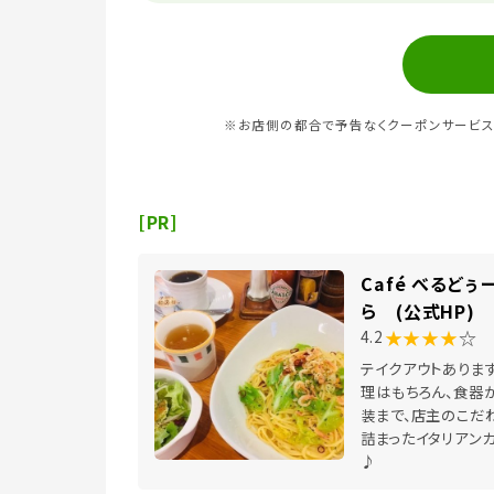
※お店側の都合で予告なくクーポンサービス
[PR]
Café べるどぅ
ら (公式HP)
★★★★
☆
4.2
テイクアウトありま
理はもちろん、食器
装まで、店主のこだ
詰まったイタリアン
♪