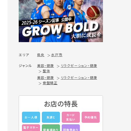
エリア
県央
水戸市
ジャンル
美容・健康
リラクゼーション・健康
整体
美容・健康
リラクゼーション・健康
骨盤矯正
お店の特長
カード
お一人様
友達と
予約優先
支払い
電子マネー
駐車場あり
回数券あり