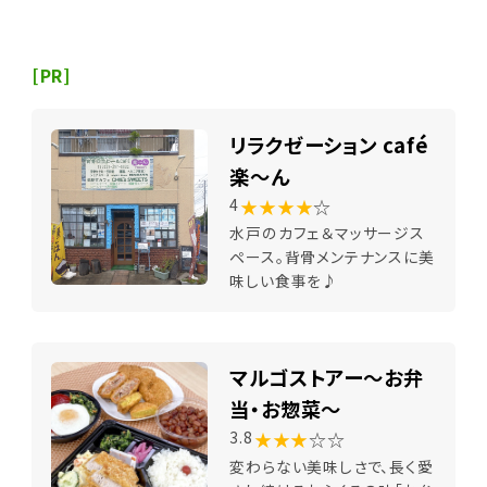
[PR]
リラクゼーション café
楽～ん
★★★★
☆
4
水戸のカフェ＆マッサージス
ペース。背骨メンテナンスに美
味しい食事を♪
マルゴストアー～お弁
当・お惣菜～
★★★
☆☆
3.8
変わらない美味しさで、長く愛