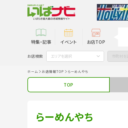
特集・記事
イベント
お店TOP
お店検索
エリアを選択
市町村を
ホーム
お店情報TOP
らーめんやち
TOP
らーめんやち