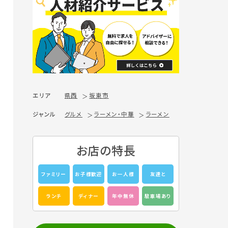
エリア
県西
坂東市
ジャンル
グルメ
ラーメン・中華
ラーメン
お店の特長
ファミリー
お子様歓迎
お一人様
友達と
ランチ
ディナー
年中無休
駐車場あり