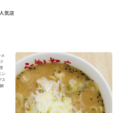
人気店
ーメ
け
使
ニン
がス
余韻
。