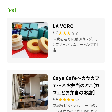
[PR]
LA VORO
★★★
☆☆
3.7
～愛を込めた贈り物～グルテ
ンフリーバウムクーヘン専門
店
Caya Cafe～カヤカフ
ェ～×お弁当のとこ【カ
フェとお弁当のお店】
★★★★
☆
4.4
茨城県民文化センター内の、
テラス席もあるおしゃれカフ