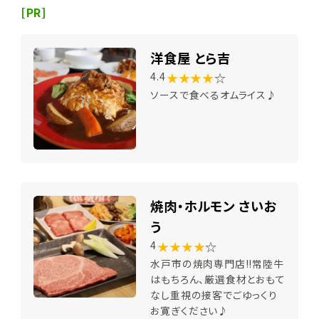
[PR]
洋食屋 とら吉
★★★★
☆
4.4
ソースで食べるオムライス♪
焼肉・ホルモン さいお
う
★★★★
☆
4
水戸市の焼肉専門店!!常陸牛
はもちろん、厳選食材とおもて
なし重視の接客でごゆっくり
お寛ぎください♪