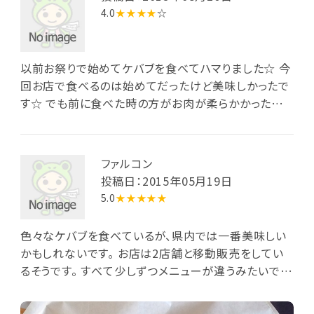
4.0
★★★★
☆
以前お祭りで始めてケバブを食べてハマりました☆ 今
回お店で食べるのは始めてだったけど美味しかったで
す☆ でも前に食べた時の方がお肉が柔らかかったカナ
だけどファーストフードが好きな方は必ずハマると思い
ます
ファルコン
投稿日：2015年05月19日
5.0
★★★★★
色々なケバブを食べているが、県内では一番美味しい
かもしれないです。 お店は2店舗と移動販売をしてい
るそうです。 すべて少しずつメニューが違うみたいで
す。 オーナーさん、スタッフは、ケバブ屋さんでは、珍し
く日本人で、オーナーさんは凄い面白い方でした