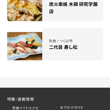
炭火串焼 木鶏 研究学園
店
和食 / つくば市
二代目 寿し松
特集・連載情報
おでかけガイド
茨城イイトコナビ