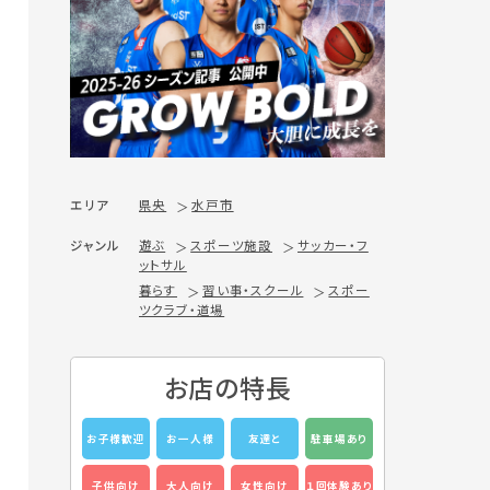
エリア
県央
水戸市
ジャンル
遊ぶ
スポーツ施設
サッカー・フ
ットサル
暮らす
習い事・スクール
スポー
ツクラブ・道場
お店の特長
お子様歓迎
お一人様
友達と
駐車場あり
子供向け
大人向け
女性向け
１回体験あり