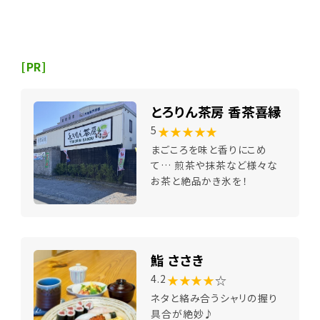
[PR]
とろりん茶房 香茶喜縁
★★★★★
5
まごころを味と香りにこめ
て… 煎茶や抹茶など様々な
お茶と絶品かき氷を！
鮨 ささき
★★★★
☆
4.2
ネタと絡み合うシャリの握り
具合が絶妙♪