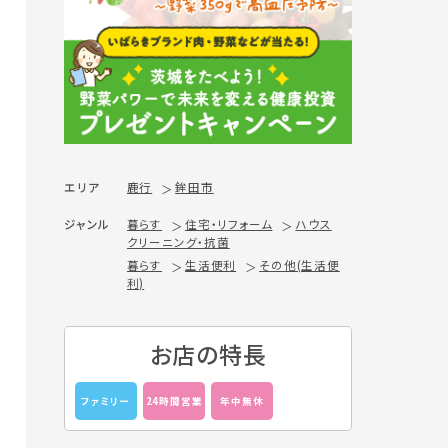
エリア
鹿行
鉾田市
ジャンル
暮らす
住宅・リフォーム
ハウス
クリーニング・抗菌
暮らす
生活便利
その他(生活便
利)
お店の特長
ファミリー
24時間営業
年中無休