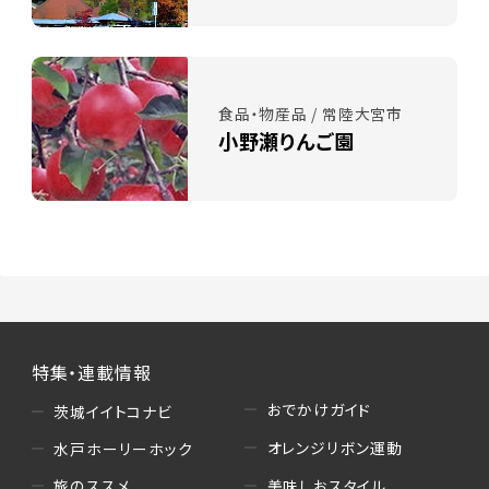
食品・物産品 / 常陸大宮市
小野瀬りんご園
特集・連載情報
おでかけガイド
茨城イイトコナビ
オレンジリボン運動
水戸ホーリーホック
美味しおスタイル
旅のススメ