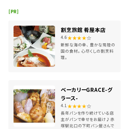
[PR]
割烹旅館 肴屋本店
★★★★
☆
4.6
新鮮な海の幸、 豊かな常陸の
国の食材。 心尽くしの割烹料
理。
ベーカリーGRACE-グ
ラース-
★★★★
☆
4.1
長年パンを作り続けている店
主がパンで幸せをお届け♪赤
塚駅北口の下町パン屋さんで