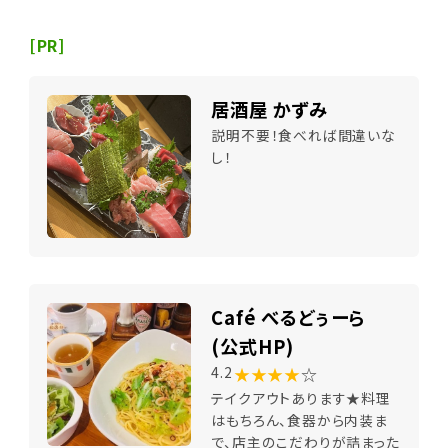
[PR]
居酒屋 かずみ
説明不要！食べれば間違いな
し！
Café べるどぅーら
(公式HP)
★★★★
☆
4.2
テイクアウトあります★料理
はもちろん、食器から内装ま
で、店主のこだわりが詰まった