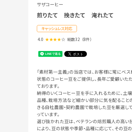
サザコーヒー
煎りたて 挽きたて 淹れたて
キャッシュレス対応
4.0
★★★★
☆
総数32
（8件）
「素材第一主義」の当店では、お客様に常にベス
状態のコーヒー豆をご提供し、長年ご愛顧いた
ております。
納得のいくコーヒー豆を手に入れるために、土
品種、栽培方法など細かい部分に気を配ること
きる自社農園・契約農園で栽培した豆を厳選し
っています。
選び抜かれた豆は、ベテランの焙煎職人の高い
により、豆の状態や季節・品種に応じて、その豆