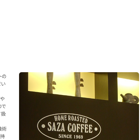
トの
だい
壌や
ので
て扱
技術
の持