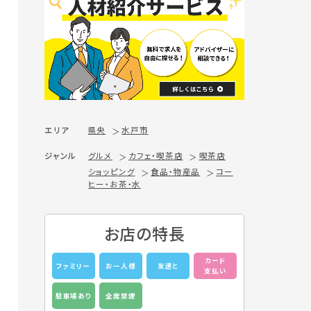
エリア
県央
水戸市
ジャンル
グルメ
カフェ・喫茶店
喫茶店
ショッピング
食品・物産品
コー
ヒー・お茶・水
お店の特長
カード
ファミリー
お一人様
友達と
支払い
駐車場あり
全席禁煙