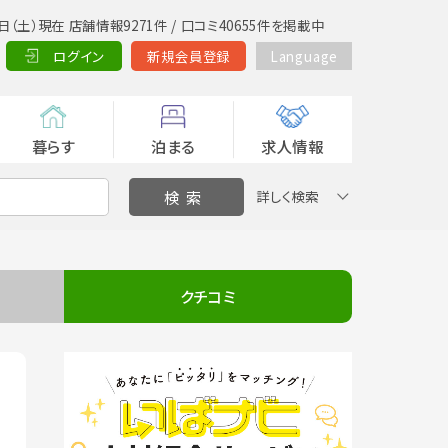
日（土）現在 店舗情報9271件 / 口コミ40655件を掲載中
ログイン
新規会員登録
Language
暮らす
泊まる
求人情報
詳しく検索
クチコミ