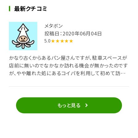
最新クチコミ
メタボン
投稿日：2020年06月04日
5.0
★★★★★
かなり古くからあるパン屋さんですが、駐車スペースが
店前に無いのでなかなか訪れる機会が無かったのです
が、やや離れた処にあるコイパを利用して初めて訪れ
ました。小さな店内には食パンや茶色の珍しいゲルソ
ンパン、菓子パンの類いがいろいろとあります。中でも
扱っている店がなかなか無いベーグルが数種類あった
ので、プレーンのものの他、ブルーベリー等を練り込ん
もっと見る
だものを選択。またソフトなミニフランスパンもあった
ので、いずれも朝食用に購入しました。どれもモチモチ
とした弾力あるパンで、素材の味わいだけでも美味しく
食べられました。