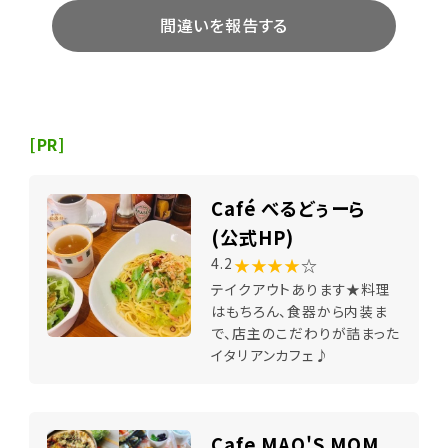
間違いを報告する
[PR]
Café べるどぅーら
(公式HP)
★★★★
☆
4.2
テイクアウトあります★料理
はもちろん、食器から内装ま
で、店主のこだわりが詰まった
イタリアンカフェ♪
Cafe MAO'S MOM