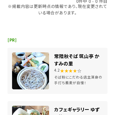
0件中 0 - 0 件目
※掲載内容は更新時点の情報であり、現在変更されて
いる場合があります。
[PR]
常陸秋そば 筑山亭 か
すみの里
★★★★
☆
4.2
そば粉にこだわる店主渾身の
手打ち蕎麦が自慢！
カフェギャラリー ゆず