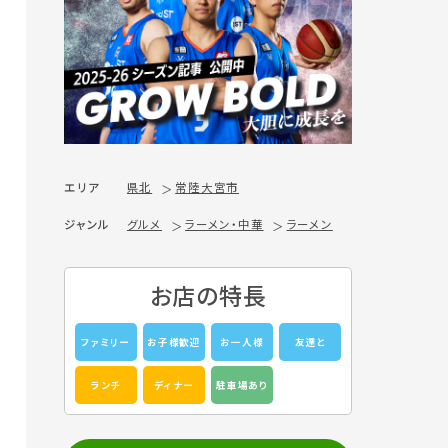
エリア
県北
常陸大宮市
ジャンル
グルメ
ラーメン・中華
ラーメン
お店の特長
ファミリー
お子様歓迎
お一人様
友達と
ランチ
ディナー
駐車場あり