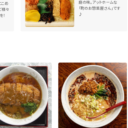
庭の味。アットホームな
にこめ
「町のお惣菜屋さん」です
ど様々
♪
を！