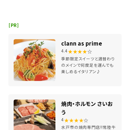
[PR]
clann as prime
★★★★
☆
4.4
季節限定スイーツと週替わり
のメインで何度足を運んでも
楽しめるイタリアン♪
焼肉・ホルモン さいお
う
★★★★
☆
4
水戸市の焼肉専門店!!常陸牛