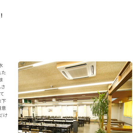
!
水
れた
ま
しさ
して
味下
用意
だけ