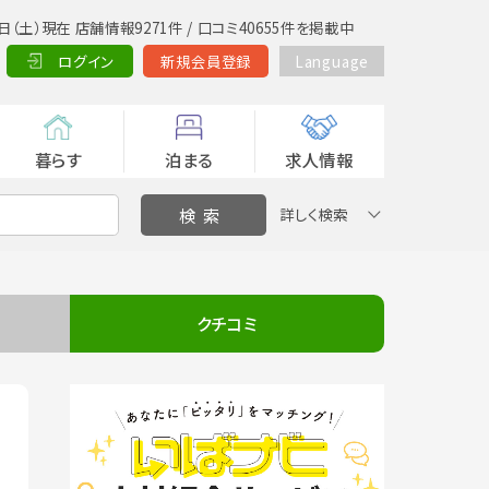
日（土）現在 店舗情報9271件 / 口コミ40655件を掲載中
ログイン
新規会員登録
Language
暮らす
泊まる
求人情報
詳しく検索
クチコミ