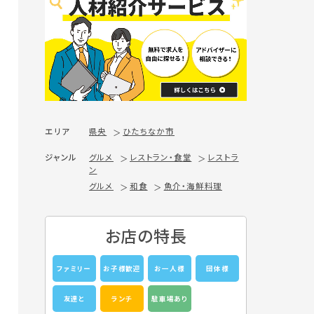
エリア
県央
ひたちなか市
ジャンル
グルメ
レストラン・食堂
レストラ
ン
グルメ
和食
魚介・海鮮料理
お店の特長
ファミリー
お子様歓迎
お一人様
団体様
友達と
ランチ
駐車場あり