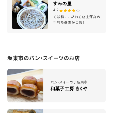
すみの里
★★★★
☆
4.2
そば粉にこだわる店主渾身の
手打ち蕎麦が自慢！
坂東市のパン・スイーツのお店
パン・スイーツ / 坂東市
和菓子工房 きくや