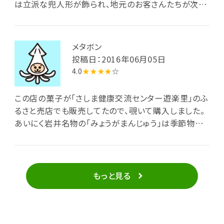
は立派な兜人形が飾られ、地元のお客さんたちが次々
に柏餅を買い求めに来ていました。中には柏餅を30個
も買っていくおばあちゃんもいてびっくり。試しに餡団
子を注文すると、やわらかな食感の団子に上品な甘さ
メタボン
の餡がベストマッチ。お茶までサービスしていただき、
投稿日：2016年06月05日
ほっとするひと時でした。お土産にはもちろん柏餅、そ
4.0
★★★★
☆
れに特製のかき餅も忘れずに。あまりにおいしくて、家
に帰るとあっという間になくなってしまいました。すで
この店の菓子が「さしま健康交流センター遊楽里」のふ
に完売していた「かりんとう饅頭」は、次回ぜひとも買
るさと売店でも販売してたので、覗いて購入しました。
い求めたいです。
あいにく岩井名物の「みょうがまんじゅう」は季節物だ
からか店頭になく、小麦まんじゅうと茶まんじゅうを購
入。どちらもこし餡ながら、小麦まんじゅうの皮はやや
パサついた感じ、茶まんの皮には黒糖が加えられてい
るせいか、しっとりしており、こちらがより美味しい。夏
もっと見る
には季節物のみょうがまんじゅうを試したいものです。