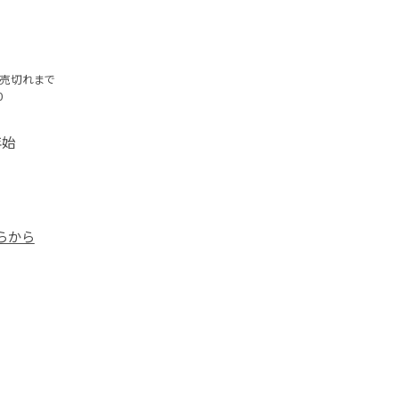
～ 売切れまで
0
年始
らから