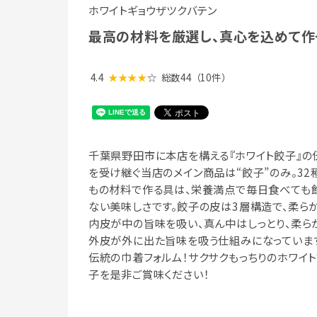
ホワイトギョウザツクバテン
最高の材料を厳選し、真心を込めて作
4.4
★★★★
☆
総数44
（10件）
千葉県野田市に本店を構える『ホワイト餃子』の
を受け継ぐ当店のメイン商品は“餃子”のみ。32
もの材料で作る具は、栄養満点で毎日食べても
ない美味しさです。餃子の皮は3層構造で、柔ら
内皮が中の旨味を吸い、真ん中はしっとり、柔ら
外皮が外に出た旨味を吸う仕組みになっていま
伝統の巾着フォルム！サクサクもっちりのホワイ
子を是非ご賞味ください！