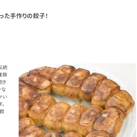
った手作りの餃子！
伝統
種類
飽き
かな
かい
す。
ト餃