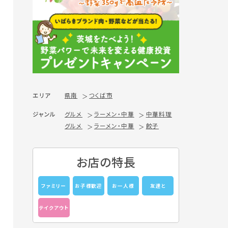
エリア
県南
つくば市
ジャンル
グルメ
ラーメン・中華
中華料理
グルメ
ラーメン・中華
餃子
お店の特長
ファミリー
お子様歓迎
お一人様
友達と
テイクアウト