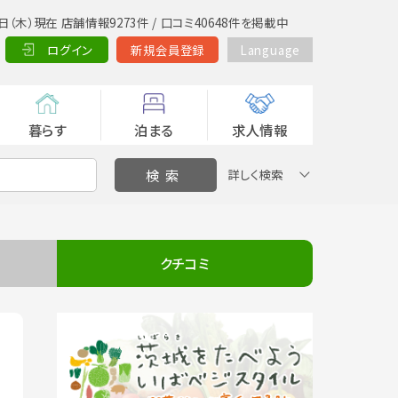
日（木）現在 店舗情報9273件 / 口コミ40648件を掲載中
ログイン
新規会員登録
Language
暮らす
泊まる
求人情報
詳しく検索
クチコミ