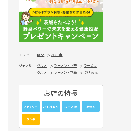
エリア
県央
水戸市
ジャンル
グルメ
ラーメン・中華
ラーメン
グルメ
ラーメン・中華
つけめん
お店の特長
ファミリー
お子様歓迎
お一人様
友達と
ランチ