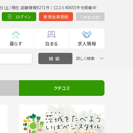
日（土）現在 店舗情報9271件 / 口コミ40655件を掲載中
ログイン
新規会員登録
Language
暮らす
泊まる
求人情報
詳しく検索
クチコミ