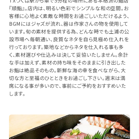
TXつくば駅から車で5分程の場所にある本格派の鮨店
『順鮨』。店内は、明るい色彩でシンプルな和の空間。お
客様に心地よく素敵な時間をお過ごしいただけるよう、
BGMにはジャズが流れ、器は作家さんの物を使用して
います。旬の素材を提供する為、どんな時でも土浦の公
設市場へ毎朝通い、良質なネタを自ら見極め仕入れを
行っております。築地などからネタを仕入れる事も多
く、素材選びや仕込みは決して妥協いたしません。余計
な手は加えず、素材の持ち味をそのままに引き出した
お鮨は絶品そのもの。新鮮な海の幸を食べながら、大
切な方と至福のひとときをお過ごし下さい。週末は満
席になる事が多いので、事前にご予約をおすすめいた
します。