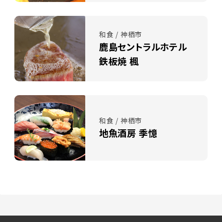
和食 / 神栖市
鹿島セントラルホテル
鉄板焼 楓
和食 / 神栖市
地魚酒房 季憶