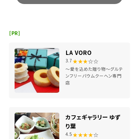
[PR]
LA VORO
★★★
☆☆
3.7
～愛を込めた贈り物～グルテ
ンフリーバウムクーヘン専門
店
カフェギャラリー ゆず
り葉
★★★★
☆
4.5