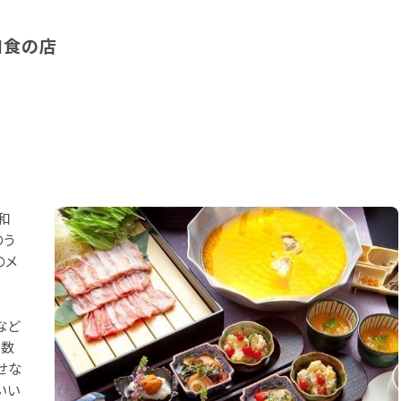
和食の店
和
のう
のメ
など
多数
せな
いい