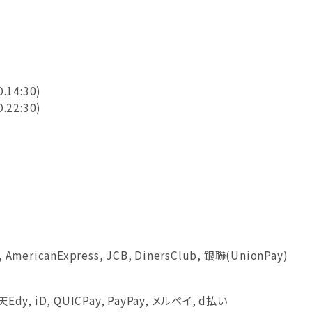
O.14:30)
O.22:30)
, AmericanExpress, JCB, DinersClub, 銀聯(UnionPay)
楽天Edy, iD, QUICPay, PayPay, メルペイ, d払い