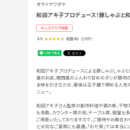
オサイヤワダヤ
和田アキ子プロデュース！豚しゃぶと
キッズクラブ特典
4.6
★★★★
☆
総数46
（10件）
和田アキ子プロデュースによる豚しゃぶしゃぶと
食のお店。関西風のふんわり甘めのダシが豚肉
ま味を引き立たせ、最後は玉子麺で締める人気
ニュー。
和田アキ子さん監修の創作料理や酒の肴、干物
も多数。カウンター席の他、テーブル席、個室も
ご用意いたしておりますので、ご接待やお顔合わ
ど大切なご宴席にも最適。「わだ家」では本当に