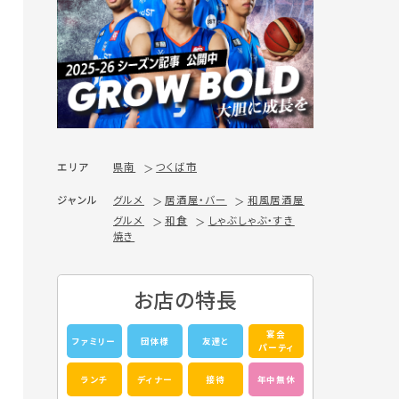
エリア
県南
つくば市
ジャンル
グルメ
居酒屋・バー
和風居酒屋
グルメ
和食
しゃぶしゃぶ・すき
焼き
お店の特長
宴会
ファミリー
団体様
友達と
パーティ
ランチ
ディナー
接待
年中無休