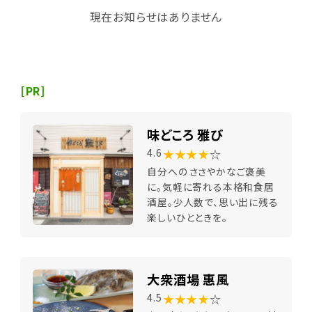
現在お知らせはありません
[PR]
味どころ 雅び
★★★★
☆
4.6
自分へのささやかなご褒美
に。気軽に寄れる本格和食居
酒屋。少人数で、思い出に残る
楽しいひとときを。
大衆酒場 惠風
★★★★
☆
4.5