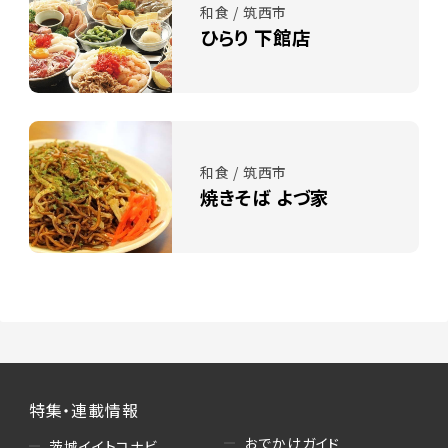
和食 / 筑西市
ひらり 下館店
和食 / 筑西市
焼きそば よづ家
特集・連載情報
おでかけガイド
茨城イイトコナビ