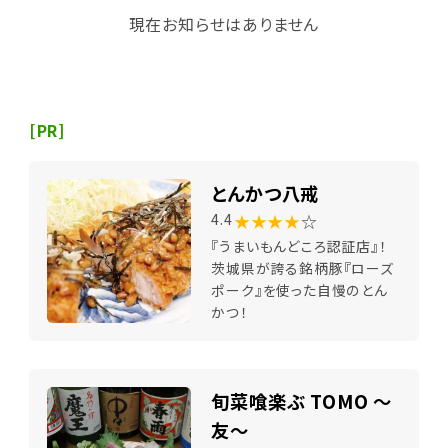
現在お知らせはありません
[PR]
とんかつ八戒
★★★★
☆
4.4
『うまいもんどころ認証店』！
茨城県が誇る銘柄豚『ローズ
ポーク』を使った自慢のとん
かつ！
旬菜喰楽ぶ TOMO ～
友～