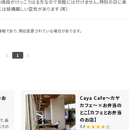
お値段がけっこうはる方なので気軽には行けません。特別の日に楽
には結構厳しい空気があります（笑）
報であり、現在変更されている場合があります。
1
～お
Caya Cafe～カヤ
カフェ～×お弁当の
とこ【カフェとお弁当
のお店】
で、長
★★★★
☆
くろの
4.4