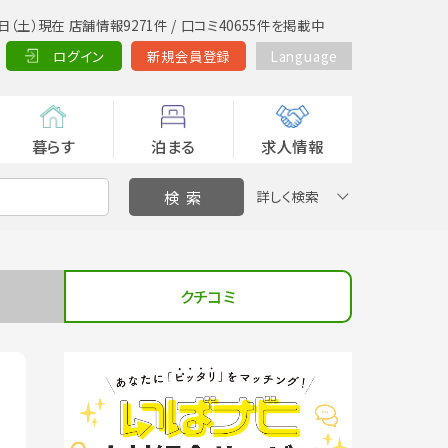
日（土）現在 店舗情報9271件 / 口コミ40655件を掲載中
ログイン
新規会員登録
Language
暮らす
泊まる
求人情報
詳しく検索
クチコミ