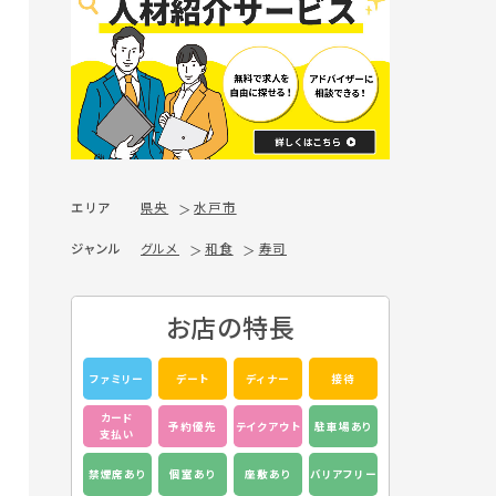
エリア
県央
水戸市
ジャンル
グルメ
和食
寿司
お店の特長
ファミリー
デート
ディナー
接待
カード
予約優先
テイクアウト
駐車場あり
支払い
禁煙席あり
個室あり
座敷あり
バリアフリー