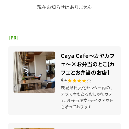
現在お知らせはありません
[PR]
Caya Cafe～カヤカフ
ェ～×お弁当のとこ【カ
フェとお弁当のお店】
★★★★
☆
4.4
茨城県民文化センター内の、
テラス席もあるおしゃれカフ
ェ。お弁当注文・テイクアウト
も承っております