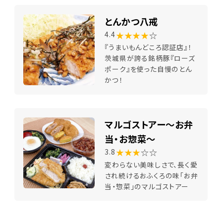
とんかつ八戒
★★★★
☆
4.4
『うまいもんどころ認証店』！
茨城県が誇る銘柄豚『ローズ
ポーク』を使った自慢のとん
かつ！
マルゴストアー～お弁
当・お惣菜～
★★★
☆☆
3.8
変わらない美味しさで、長く愛
され続けるおふくろの味「お弁
当・惣菜」のマルゴストアー