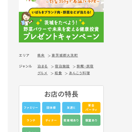
エリア
県央
東茨城郡大洗町
ジャンル
泊まる
宿泊施設
旅館・民宿
グルメ
和食
あんこう料理
お店の特長
宴会
ファミリー
団体様
友達と
パーティ
ランチ
ディナー
駐車場あり
個室あり