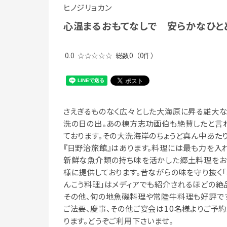
ヒノジリョカン
心温まるおもてなしで 安らかなひと
0.0
☆☆☆☆☆
総数0
（0件）
さえぎるものなく広々とした大海原に昇る雄大
洗の日の出。あの棟方志功画伯も絶賛したと言
ております。その大洗海岸のちょうど真ん中あた
『日野治旅館』はあります。料理には最も力を入れ
新鮮な魚介類の持ち味を活かした郷土料理を
様に提供しております。昔ながらの味を守り抜く「
んこう料理」はメディアでも紹介されるほどの絶
その他、旬の地魚磯料理や常陸牛料理も好評で
ご法要、慶事、その他ご宴会は10名様よりご予
ります。どうぞご利用下さいませ。