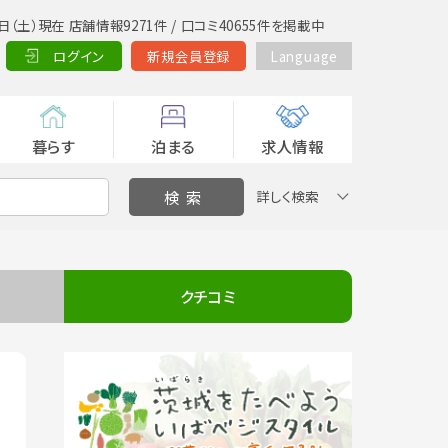
日（土）現在 店舗情報9271件 / 口コミ40655件を掲載中
ログイン
新規会員登録
Language
暮らす
泊まる
求人情報
詳しく検索
クチコミ