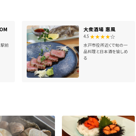
MOM
大衆酒場 惠風
★★★★
☆
4.5
王駅前
水戸市役所近くで旬の一
品料理と日本酒を愉しめ
る