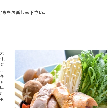
ときをお楽しみ下さい。
な大
われ
りに
、
お客
あ
品。
す。
約承