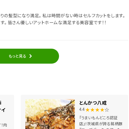
りの髪型になり満足。 私は時間がない時はセルフカットをします。
す。 皆さん優しいアットホームな満足する美容室です！！
もっと見る
Kei
とんかつ八戒
★★★★
☆
ケイ
4.4
『うまいもんどころ認証
店』！茨城県が誇る銘柄豚
す！肉