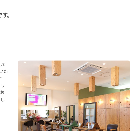
す。
して
いた
す
、リ
のお
ちし