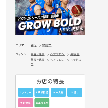
エリア
鹿行
鉾田市
ジャンル
美容・健康
ヘアサロン
美容室
美容・健康
ヘアサロン
ヘッドス
パ
お店の特長
ファミリー
お子様歓迎
お一人様
友達と
予約優先
駐車場あり