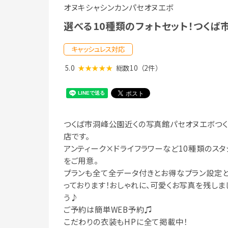
オヌキシャシンカンパセオヌエボ
選べる10種類のフォトセット！つくば
キャッシュレス対応
5.0
★★★★★
総数10
（2件）
つくば市洞峰公園近くの写真館パセオヌエボつ
店です。
アンティーク×ドライフラワーなど10種類のスタ
をご用意。
プランも全て全データ付きとお得なプラン設定
っております！おしゃれに、可愛くお写真を残しま
う♪
ご予約は簡単WEB予約♫
こだわりの衣装もHPに全て掲載中！