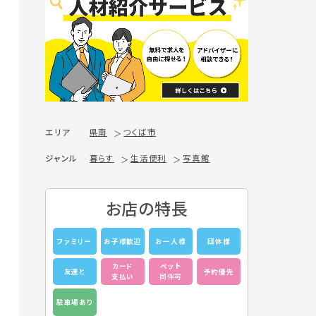
エリア
県南
つくば市
ジャンル
暮らす
生活便利
写真館
お店の特長
ファミリー
お子様歓迎
お一人様
団体様
カード
ペット
友達と
予約優先
支払い
同伴可
駐車場あり