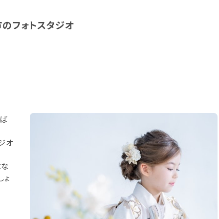
市のフォトスタジオ
くば
ジオ
とな
しょ