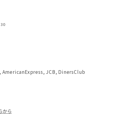
:30
, AmericanExpress, JCB, DinersClub
らから