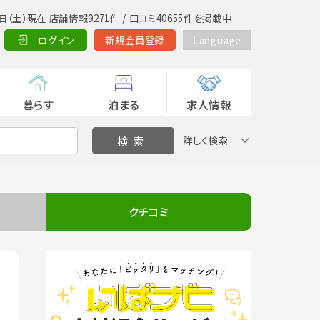
日（土）現在 店舗情報9271件 / 口コミ40655件を掲載中
ログイン
新規会員登録
Language
暮らす
泊まる
求人情報
詳しく検索
クチコミ