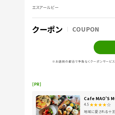
エスアールビー
クーポン
COUPON
※お店側の都合で予告なくクーポンサービス
[PR]
Cafe MAO'S 
★★★★
☆
4.5
地域に愛される十