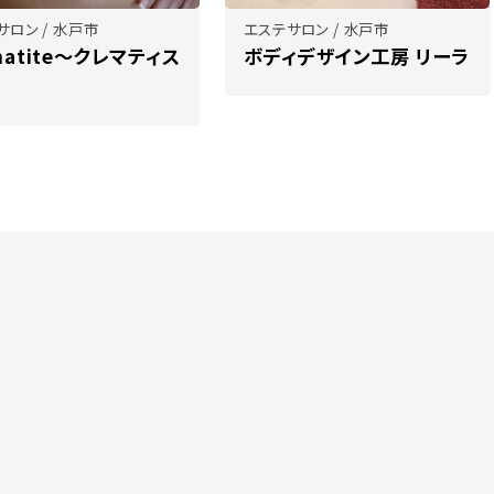
サロン / 水戸市
エステサロン / 水戸市
matite～クレマティス
ボディデザイン工房 リーラ