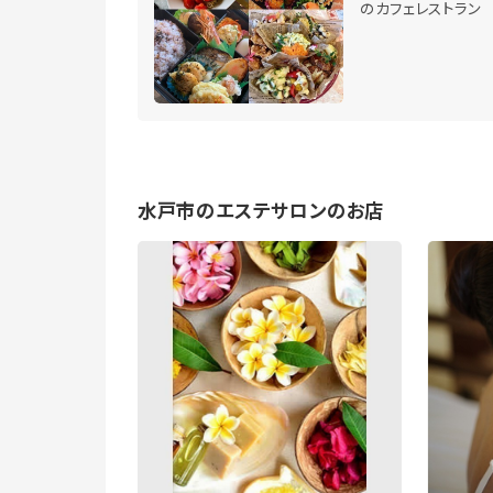
のカフェレストラン
水戸市のエステサロンのお店