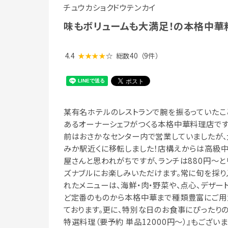
チュウカショクドウテンカイ
味もボリュームも大満足！の本格中華
4.4
★★★★
☆
総数40
（9件）
某有名ホテルのレストランで腕を振るっていたこ
あるオーナーシェフがつくる本格中華料理店です
前はおさかなセンター内で営業していましたが、
みか駅近くに移転しました！店構えからは高級
屋さんと思われがちですが、ランチは880円～と
ズナブルにお楽しみいただけます。常に旬を採り
れたメニューは、海鮮・肉・野菜や、点心、デザー
ど定番のものから本格中華まで種類豊富にご用
ております。更に、特別な日のお食事にぴったりの
特選料理（要予約 単品12000円～）』もござい