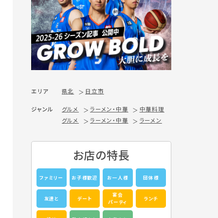
エリア
県北
日立市
ジャンル
グルメ
ラーメン・中華
中華料理
グルメ
ラーメン・中華
ラーメン
お店の特長
ファミリー
お子様歓迎
お一人様
団体様
宴会
友達と
デート
ランチ
パーティ