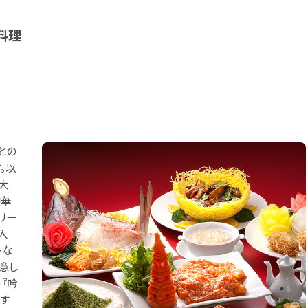
料理
との
。以
大
中華
リー
入
トな
意し
『吟
ます