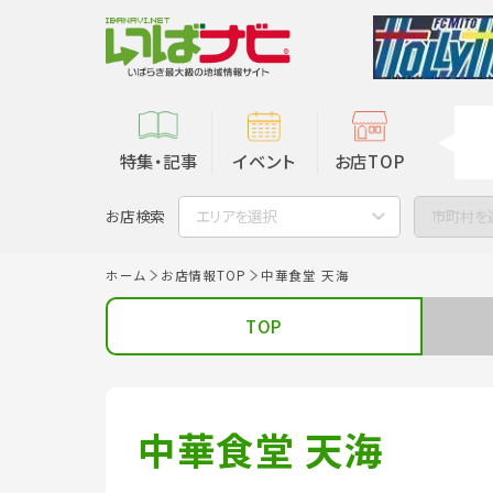
特集・記事
イベント
お店TOP
お店検索
エリアを選択
市町村を
ホーム
お店情報TOP
中華食堂 天海
TOP
中華食堂 天海