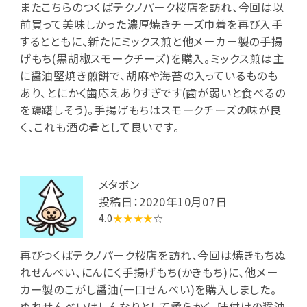
またこちらのつくばテクノパーク桜店を訪れ、今回は以
前買って美味しかった濃厚焼きチーズ巾着を再び入手
するとともに、新たにミックス煎と他メーカー製の手揚
げもち(黒胡椒スモークチーズ)を購入。ミックス煎は主
に醤油堅焼き煎餅で、胡麻や海苔の入っているものも
あり、とにかく歯応えありすぎです(歯が弱いと食べるの
を躊躇しそう)。手揚げもちはスモークチーズの味が良
く、これも酒の肴として良いです。
メタボン
投稿日：2020年10月07日
4.0
★★★★
☆
再びつくばテクノパーク桜店を訪れ、今回は焼きもちぬ
れせんべい、にんにく手揚げもち(かきもち)に、他メー
カー製のこがし醤油(一口せんべい)を購入しました。
ぬれせんべいはしんなりとして柔らかく、味付けの醤油