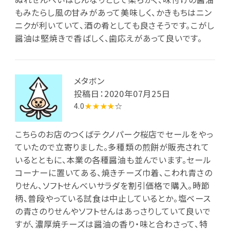
もみたらし風の甘みがあって美味しく、かきもちはニン
ニクが利いていて、酒の肴としても良さそうです。こがし
醤油は堅焼きで香ばしく、歯応えがあって良いです。
メタボン
投稿日：2020年07月25日
4.0
★★★★
☆
こちらのお店のつくばテクノパーク桜店でセールをやっ
ていたので立寄りました。多種類の煎餅が販売されて
いるとともに、本業の各種醤油も並んでいます。セール
コーナーに置いてある、焼きチーズ巾着、こわれ青さの
りせん、ソフトせんべいサラダを割引価格で購入。時節
柄、普段やっている試食は中止しているとか。塩ベース
の青さのりせんやソフトせんはあっさりしていて良いで
すが、濃厚焼チーズは醤油の香り・味と合わさって、特