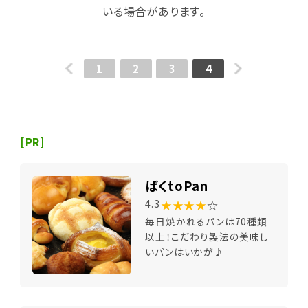
いる場合があります。
1
2
3
4
[PR]
ばくtoPan
★★★★
☆
4.3
毎日焼かれるパンは70種類
以上！こだわり製法の美味し
いパンはいかが♪