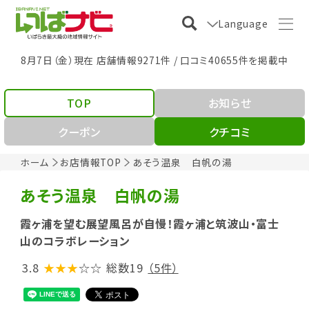
Language
8月7日（金）現在 店舗情報9271件 / 口コミ40655件を掲載中
TOP
お知らせ
クーポン
クチコミ
ホーム
お店情報TOP
あそう温泉 白帆の湯
あそう温泉 白帆の湯
霞ヶ浦を望む展望風呂が自慢！霞ヶ浦と筑波山・富士
山のコラボレーション
3.8
★★★
☆☆
総数19
（5件）