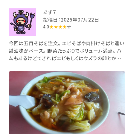
あず７
投稿日：2026年07月22日
4.0
★★★★
☆
今回は五目そばを注文。 エビそばや肉掛けそばと違い
醤油味がベース。 野菜たっぷりでボリューム満点。 ハ
ムもあるけどできればエビもしくはウズラの卵とか入
れば大満足なんだけどな～