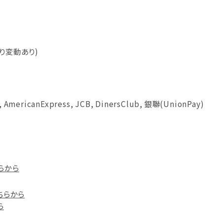
り変動あり)
, AmericanExpress, JCB, DinersClub, 銀聯(UnionPay)
らから
こちらから
ら