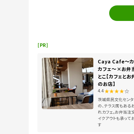
[PR]
Caya Cafe～
カフェ～×お弁
とこ【カフェとお
のお店】
★★★★
☆
4.4
茨城県民文化センタ
の、テラス席もある
れカフェ。お弁当注文
イクアウトも承って
す