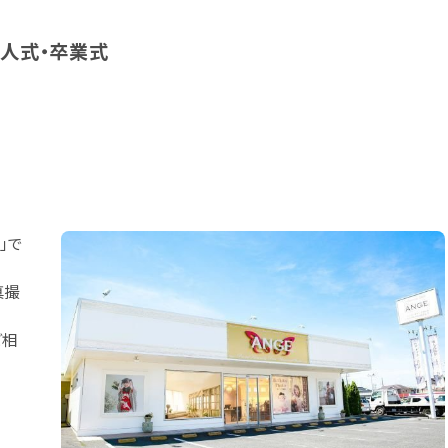
成人式・卒業式
」で
真撮
ご相