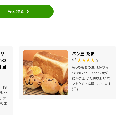
もっと見る
カヤ
パン屋 たま
★★★★
☆
当の
4.3
弁当
もっちもちの生地がやみ
つき★ひとつひとつ大切
に焼き上げた美味しいパ
ンをたくさん描いています
ー内
(＾＾)
おしゃ
・テ
おりま