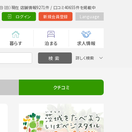
日（日）現在 店舗情報9271件 / 口コミ40655件を掲載中
ログイン
新規会員登録
Language
暮らす
泊まる
求人情報
詳しく検索
クチコミ