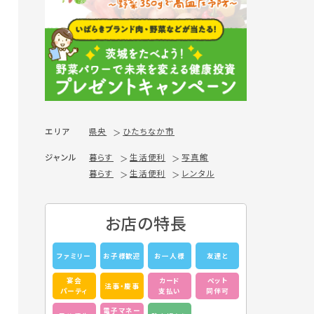
エリア
県央
ひたちなか市
ジャンル
暮らす
生活便利
写真館
暮らす
生活便利
レンタル
お店の特長
ファミリー
お子様歓迎
お一人様
友達と
宴会
カード
ペット
法事・慶事
パーティ
支払い
同伴可
電子マネー