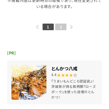
※掲載内容は更新時点の情報であり、現在変更されて
いる場合があります。
1
2
[PR]
とんかつ八戒
★★★★
☆
4.4
『うまいもんどころ認証店』！
茨城県が誇る銘柄豚『ローズ
ポーク』を使った自慢のとん
かつ！