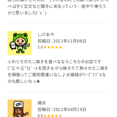
べばすぐ注文など聞きに来るっていう…途中で帰ろう
かと思いました(｀ε´)
しげあや
投稿日：2012年11月06日
5.0
★★★★★
ふわとろのたこ焼きを食べるならこちらのお店です
(*≧∀≦*)ﾋﾞｰﾙを頂きながら焼きたて熱々のたこ焼き
を頬張ってご満悦間違いなし♪お値段がﾘｰｽﾞﾅﾌﾞﾙな
のも嬉しいなっ★
陽炎
投稿日：2012年04月19日
4.0
★★★★
☆