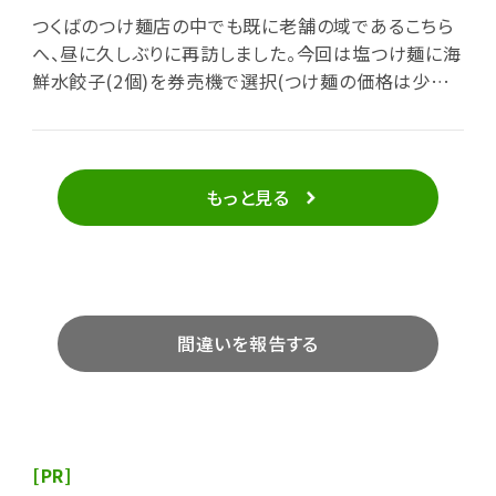
甘みと旨みが強く感じられ、かなり美味しい部類。具は
つくばのつけ麺店の中でも既に老舗の域であるこちら
約5mm厚の豚ロース叉焼1枚、半熟味玉半個、メンマ
へ、昼に久しぶりに再訪しました。今回は塩つけ麺に海
に刻みネギ。並盛の麺は相変わらずモチッとした極太
鮮水餃子(2個)を券売機で選択(つけ麺の価格は少なく
麺で、これも美味しい。今回は割りスープ無しでもつけ
とも5年前と同じ。水餃子の券は何故か「ライス」となっ
汁がそのまま飲め、完食完飲となりました。
てますが、問題なく通ります)。店内は相変わらず卓子
席がほぼ一杯でカウンター席へ。相変わらずご主人の
ワンオペのため、前客5,6人分は未配膳で、ここはじっく
もっと見る
り待つ感じです。ようやく到来したつけ汁は熱々で、具
は約2,3mm厚の豚ロース叉焼1枚、半熟味玉半個、メ
ンマ、刻みネギに水餃子が何故か3個。塩つけ汁のはず
ですが、外観は醤油汁のように赤茶色で酢の香りも強
く、唐辛子も結構かけられてるようです。しかし味わい
間違いを報告する
は酸っぱみがあるものの、辛さはそれほどでもなく結
構強い甘さを感じます。並盛のもちもちした太麺の量
はまあまあ。なかなか美味しいですが、水餃子の中身
は海鮮なのだろうか？割りスープを注文すると、一旦丼
を引き揚げて、時間をかけて熱々にしてもらえます。割
[PR]