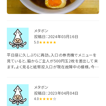
メタボン
投稿日：2024年03月16日
5.0
★★★★★
平日昼に久しぶりに再訪。入口の券売機でメニューを
見ていると、脇からご主人が500円玉2枚を差出して来
ます。よく見ると紙幣投入口が現在故障中の模様。今回
は未食の醤油つけ麺を選びました。前客無し・後客1人
とちと寂しく、卓子席に着きます。傍らの壁には某有名
ラーメン評論家の名刺が貼られているのにも初めて気
メタボン
づきました。やがて麺丼と熱々のつけ汁丼(板敷有り)
投稿日：2023年04月04日
到来。黒っぽい醤油ベースのつけ汁は、舐めると甘酸っ
4.0
★★★★
☆
ぱく、また唐辛子のピリ辛さも感じますが、全体的には