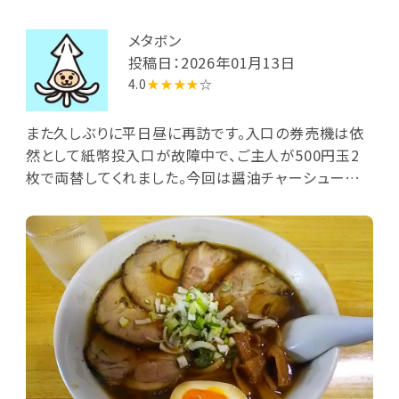
メタボン
投稿日：2026年01月13日
4.0
★★★★
☆
また久しぶりに平日昼に再訪です。入口の券売機は依
然として紙幣投入口が故障中で、ご主人が500円玉2
枚で両替してくれました。今回は醤油チャーシューメン
を選んでカウンター席へ。前客2人・後客1名とやや寂
しいかな。静謐の中で丼到来。ツルモチ太麺が醤油ス
ープに浸り、縁が焦げ茶色で3-5mm厚の豚ロース叉
焼5枚、メンマ、半熟味玉(半切半個)に刻みネギが麺上
に載っています。豚・鶏の味わいのある醤油スープは
熱々でかなり美味しい。また叉焼は量が多くて食べ応
えがあり、あっと言う間に完食完飲でした。