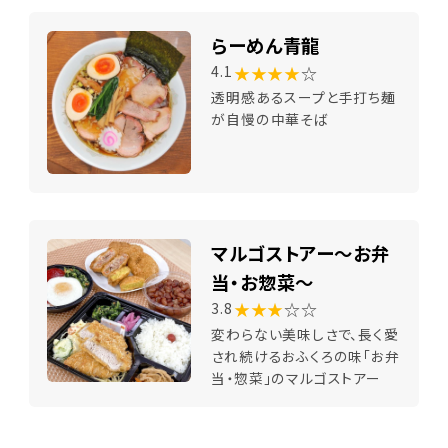
りはほど良く今回も完食完飲でした。
らーめん青龍
★★★★
☆
4.1
透明感あるスープと手打ち麺
が自慢の中華そば
マルゴストアー～お弁
当・お惣菜～
★★★
☆☆
3.8
変わらない美味しさで、長く愛
され続けるおふくろの味「お弁
当・惣菜」のマルゴストアー