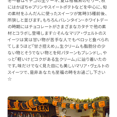
冬～春はイチゴの生ケーキ、夏は柑橘系のゼリー、秋
にはかぼちゃプリンやスイートポテトなどを中心に、旬
の素材をふんだんに使ったスイーツが常時35種前後、
所狭しと並びます。もちろんバレンタイン・ホワイトデー
の時期にはチョコレートがさまざまなカタチで他の素
材とコラボし登場します☆そんなマリア・ヴェルトのス
イーツは実は甘い物が苦手な人でもペロッと食べられ
てしまうほど「甘さ控えめ」。生クリームも脂肪分の少
ない物とそうでない物とを何パターンもブレンドし、や
っと「軽いけどコクがある生クリーム」に辿り着いたの
です。味だけでなく見た目にも美しいマリア・ヴェルトの
スイーツで、是非あなたも至福の時をお過ごし下さい
☆