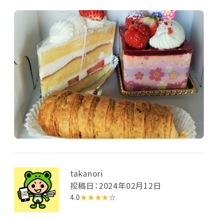
感じです。（1本295円） その他にショートケーキ（470
円）とひなケーキ（600円）を購入しました。シンプルな
ショートケーキでしたが、生クリームがおいしかったで
す。
takanori
投稿日：2024年02月12日
4.0
★★★★
☆